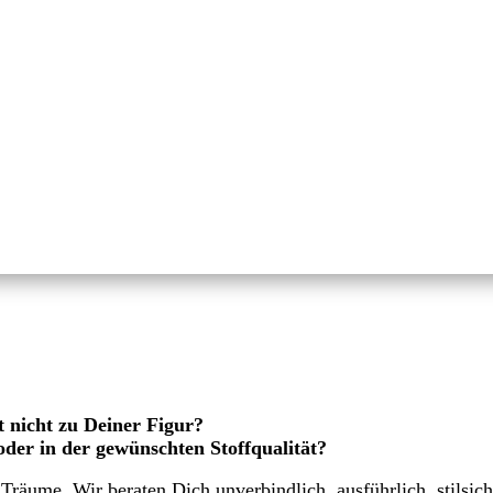
t nicht zu Deiner Figur?
 oder in der gewünschten Stoffqualität?
äume. Wir beraten Dich unverbindlich, ausführlich, stilsi