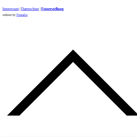
Impressum
|
Datenschutz
|
Foto​erstellung
website by
FirmaGo